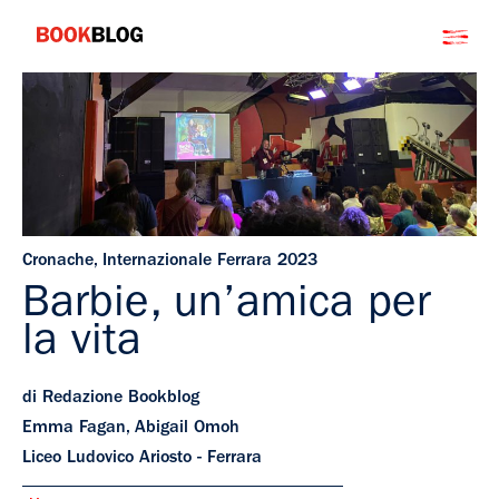
Salta
Bookblog
al
contenuto
Cronache
,
Internazionale Ferrara 2023
Barbie, un’amica per
la vita
di Redazione Bookblog
Emma Fagan, Abigail Omoh
Liceo Ludovico Ariosto - Ferrara