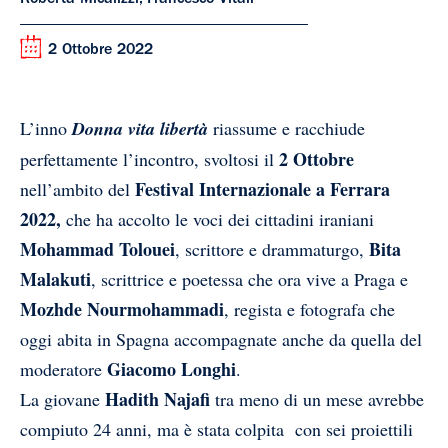
Roberta Micalizzi, Francesco Vitali
2 Ottobre 2022
L’inno
D
onna vita libertà
riassume e racchiude
2 Ottobre
perfettamente l’incontro, svoltosi il
F
estival Internazionale a Ferrara
nell’ambito del
2022,
che ha accolto le voci dei cittadini iraniani
Mohammad Tolouei
Bita
, scrittore e drammaturgo,
Malakuti
, scrittrice e poetessa che ora vive a Praga e
Mozhde Nourmohammadi
, regista e fotografa che
oggi abita in Spagna accompagnate anche da quella del
Giacomo Longhi
moderatore
.
Hadith Najafi
La giovane
tra meno di un mese avrebbe
compiuto 24 anni, ma è stata colpita con sei proiettili