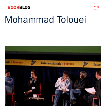
Salta
Bookblog
al
contenuto
Mohammad Tolouei