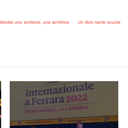
Adotta uno scrittore, una scrittrice
Un libro tante scuole
u