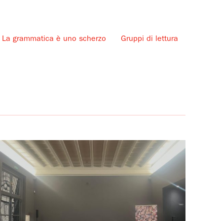
La grammatica è uno scherzo
Gruppi di lettura