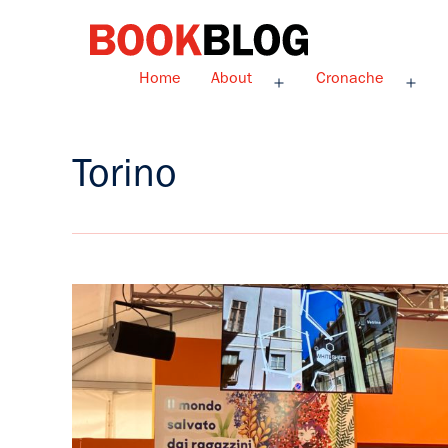
Salta
al
contenuto
Bookblog
Home
About
Cronache
Apri
Apri
menu
men
Torino