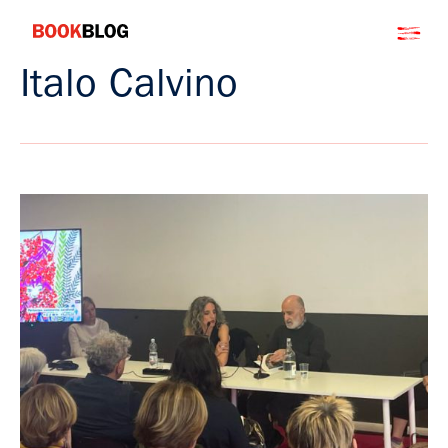
Salta
Bookblog
al
contenuto
Italo Calvino