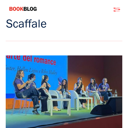
Salta
Bookblog
al
contenuto
Scaffale