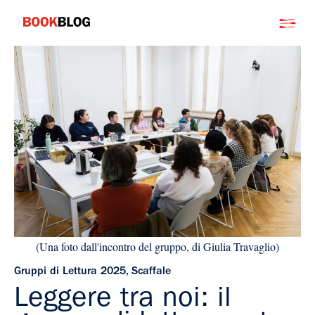
Salta
Bookblog
al
contenuto
(Una foto dall'incontro del gruppo, di Giulia Travaglio)
Gruppi di Lettura 2025
,
Scaffale
Leggere tra noi: il