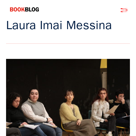
Salta
Bookblog
al
contenuto
Laura Imai Messina