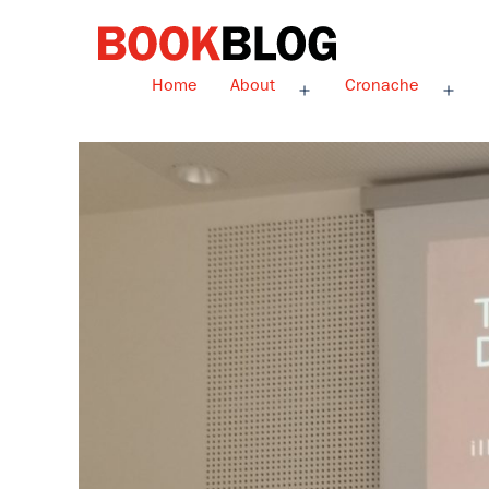
Salta
al
contenuto
Bookblog
Home
About
Cronache
Apri
Apri
menu
men