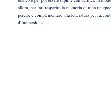
bianco e per poi essere dipinte con acrilici, in modo
allora, per far trasparire la memoria di tutta un’epo
perciò, è complementare alla letteratura per racconta
d’immersione.