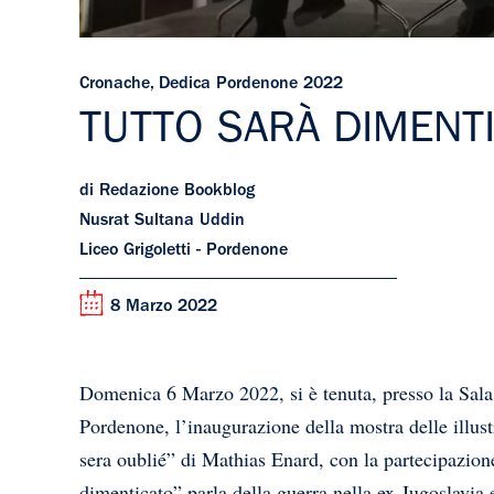
Cronache
,
Dedica Pordenone 2022
TUTTO SARÀ DIMENT
di Redazione Bookblog
Nusrat Sultana Uddin
Liceo Grigoletti - Pordenone
8 Marzo 2022
Domenica 6 Marzo 2022, si è tenuta, presso la Sala
Pordenone, l’inaugurazione della mostra delle illust
sera oublié” di Mathias Enard, con la partecipazione
dimenticato” parla della guerra nella ex-Jugoslavia e