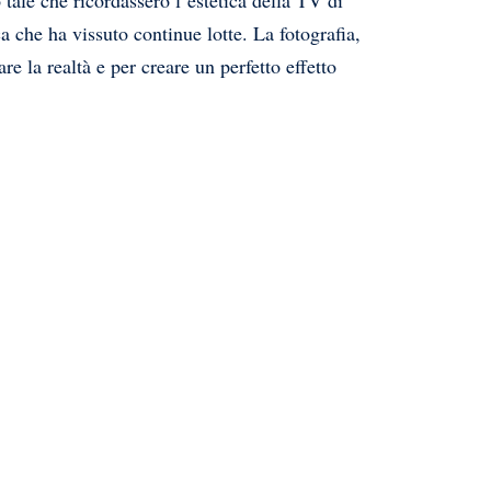
 tale che ricordassero l’estetica della TV di
ca che ha vissuto continue lotte. La fotografia,
re la realtà e per creare un perfetto effetto