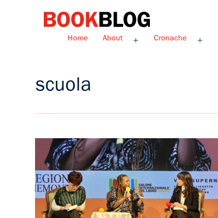
Salta
al
contenuto
Bookblog
Home
About
Cronache
Apri
Apri
menu
men
scuola