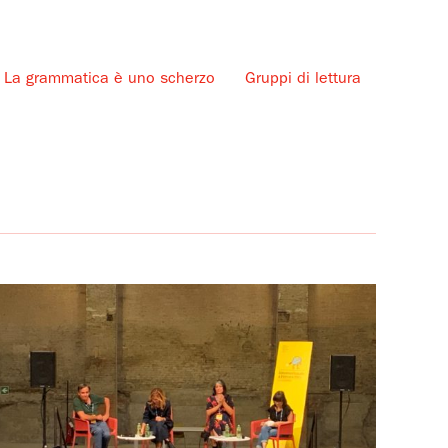
La grammatica è uno scherzo
Gruppi di lettura