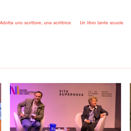
Adotta uno scrittore, una scrittrice
Un libro tante scuole
u