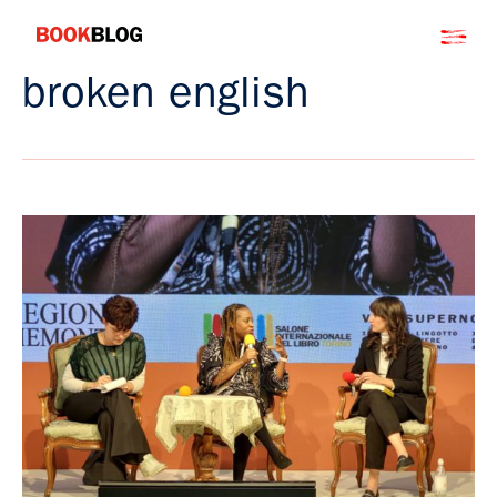
Salta
Bookblog
al
contenuto
broken english