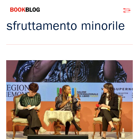
Salta
Bookblog
al
contenuto
sfruttamento minorile