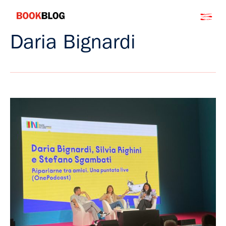
Salta
Bookblog
al
contenuto
Daria Bignardi