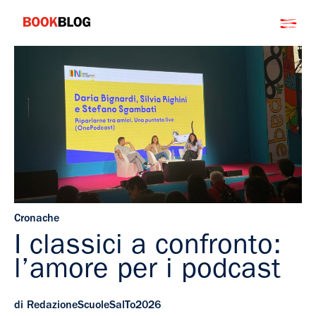
Salta
Bookblog
al
contenuto
Cronache
I classici a confronto:
l’amore per i podcast
di RedazioneScuoleSalTo2026