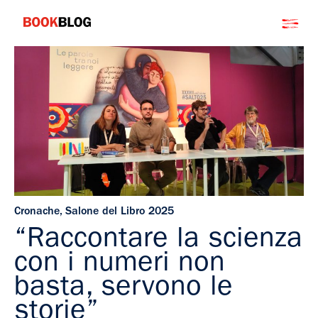
Salta
Bookblog
al
contenuto
Cronache
,
Salone del Libro 2025
“Raccontare la scienza
con i numeri non
basta, servono le
storie”