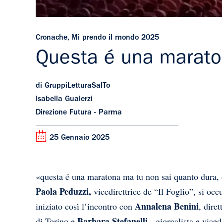
Cronache
,
Mi prendo il mondo 2025
Questa é una marato
di GruppiLetturaSalTo
Isabella Gualerzi
Direzione Futura - Parma
25 Gennaio 2025
«questa é una maratona ma tu non sai quanto dura, d
Paola Peduzzi,
vicedirettrice de “Il Foglio”, si occ
Annalena Benini
iniziato così l’incontro con
, dire
Barbara Stefanelli,
di Torino e
giornalista e vicedi