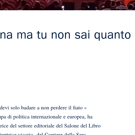
na ma tu non sai quant
evi solo badare a non perdere il fiato »
upa di politica internazionale e europea, ha
ttrice del settore editoriale del Salone del Libro
rettrice vicario del Corriere della Sera.