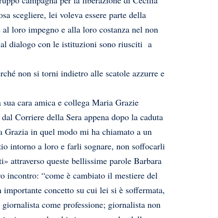
gruppo campagna per la liberazione di Cecilia
a scegliere, lei voleva essere parte della
al loro impegno e alla loro costanza nel non
al dialogo con le istituzioni sono riusciti a
ché non si torni indietro alle scatole azzurre e
la sua cara amica e collega Maria Grazie
a dal Corriere della Sera appena dopo la caduta
ia Grazia in quel modo mi ha chiamato a un
io intorno a loro e farli sognare, non soffocarli
rti» attraverso queste bellissime parole Barbara
o incontro: “come è cambiato il mestiere del
importante concetto su cui lei si è soffermata,
 giornalista come professione; giornalista non