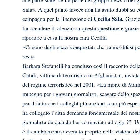
che parte stare, se fai parte del gruppo news o del 
Sala». A quel punto invece non ha avuto dubbi su cos
Cecilia Sala.
campagna per la liberazione di
Grazie 
far scendere il silenzio su questa questione e grazie 
riportare a casa la nostra cara Cecilia.
«Ci sono degli spazi conquistati che vanno difesi per
rosa»
Barbara Stefanelli ha concluso così il racconto del
Cutuli, vittima di terrorismo in Afghanistan, inviat
del regime terroristico nel 2001. «La morte di Mar
impegno per i giovani giornalisti, scavare dello spaz
per il fatto che i colleghi più anziani sono più espe
ha collegato l’altra domanda fondamentale del nostr
giornalista da quando hai cominciato ad oggi ?”. Un 
è il cambiamento avvenuto proprio nella visione del