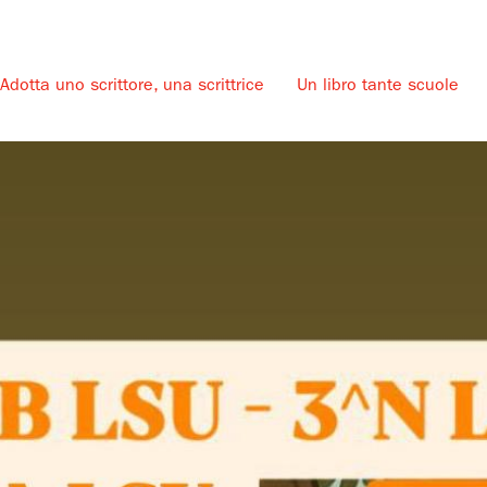
Adotta uno scrittore, una scrittrice
Un libro tante scuole
u