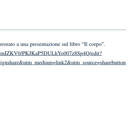
avorato a una presentazione sul libro “Il corpo”.
GmlmIZKV0/PKJKaP5DULhYo007z8Sp4Q/edit?
nshare&utm_medium=link2&utm_source=sharebutton