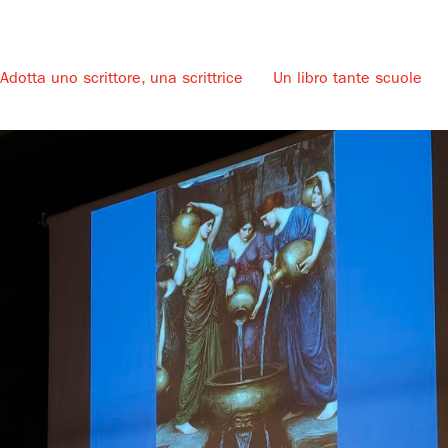
Adotta uno scrittore, una scrittrice
Un libro tante scuole
u