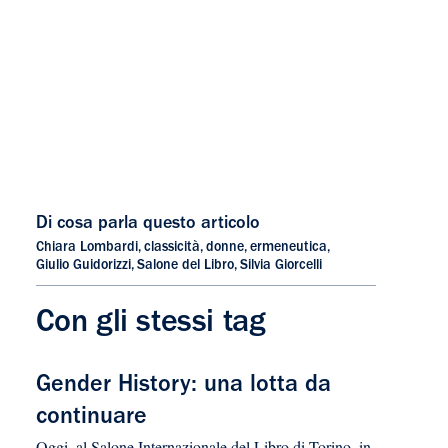
Di cosa parla questo articolo
Chiara Lombardi
,
classicità
,
donne
,
ermeneutica
,
Giulio Guidorizzi
,
Salone del Libro
,
Silvia Giorcelli
Con gli stessi tag
Gender History: una lotta da
continuare
Oggi, al Salone Internazionale del Libro di Torino, in