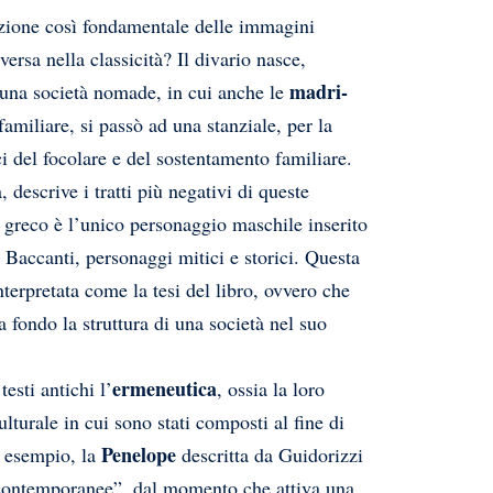
nzione così fondamentale delle immagini
ersa nella classicità? Il divario nasce,
madri-
a una società nomade, in cui anche le
miliare, si passò ad una stanziale, per la
ci del focolare e del sostentamento familiare.
, descrive i tratti più negativi di queste
greco è l’unico personaggio maschile inserito
, Baccanti, personaggi mitici e storici. Questa
nterpretata come la tesi del libro, ovvero che
 fondo la struttura di una società nel suo
ermeneutica
testi antichi l’
, ossia la loro
culturale in cui sono stati composti al fine di
Penelope
d esempio, la
descritta da Guidorizzi
li contemporanee”, dal momento che attiva una