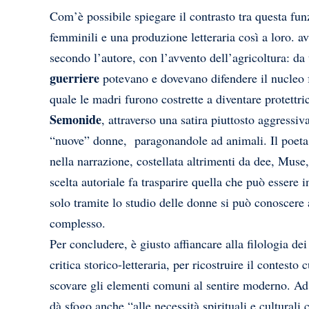
Com’è possibile spiegare il contrasto tra questa fu
femminili e una produzione letteraria così a loro. avv
secondo l’autore, con l’avvento dell’agricoltura: d
guerriere
potevano e dovevano difendere il nucleo fa
quale le madri furono costrette a diventare protettri
Semonide
, attraverso una satira piuttosto aggressiva
“nuove” donne, paragonandole ad animali. Il poeta 
nella narrazione, costellata altrimenti da dee, Muse
scelta autoriale fa trasparire quella che può essere i
solo tramite lo studio delle donne si può conoscere a
complesso.
Per concludere, è giusto affiancare alla filologia dei 
critica storico-letteraria, per ricostruire il contesto 
scovare gli elementi comuni al sentire moderno. A
dà sfogo anche “alle necessità spirituali e cultura