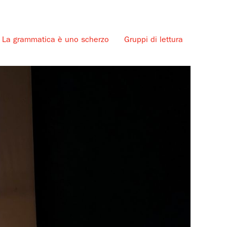
La grammatica è uno scherzo
Gruppi di lettura