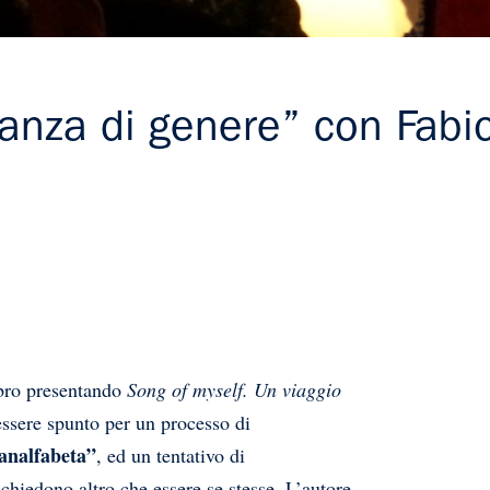
rianza di genere” con Fab
ibro presentando
Song of myself. Un viaggio
essere spunto per un processo di
analfabeta”
, ed un tentativo di
chiedono altro che essere se stesse. L’autore,