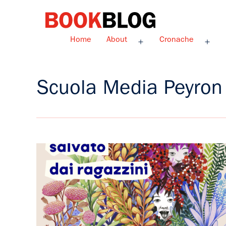
Salta
al
contenuto
Bookblog
Home
About
Cronache
Apri
Apri
menu
men
Scuola Media Peyron