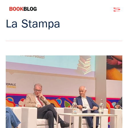
Salta
Bookblog
al
contenuto
La Stampa