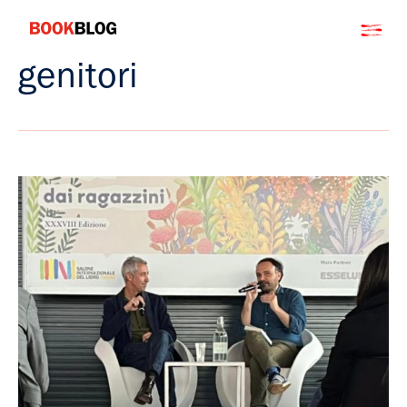
Salta
Bookblog
al
contenuto
genitori