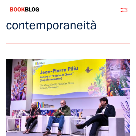
Salta
Bookblog
al
contenuto
contemporaneità