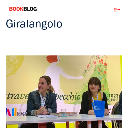
Salta
Bookblog
al
contenuto
Giralangolo