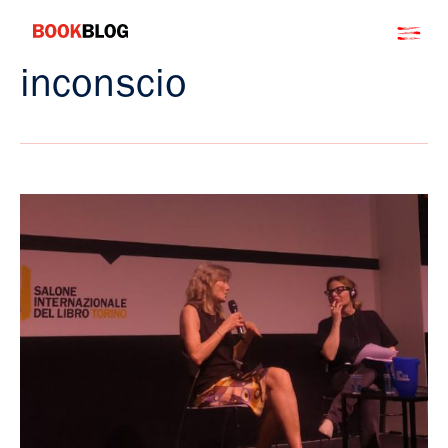
Salta
Bookblog
al
contenuto
inconscio