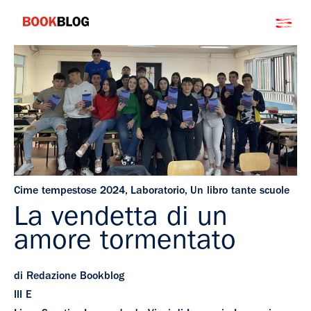
Salta
Bookblog
al
contenuto
Cime tempestose 2024
,
Laboratorio
,
Un libro tante scuole
La vendetta di un
amore tormentato
di Redazione Bookblog
III E