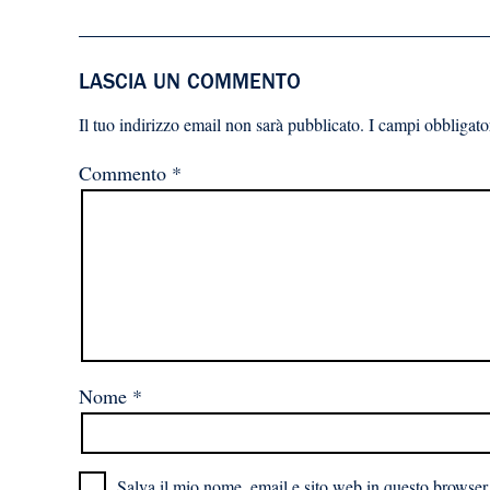
LASCIA UN COMMENTO
Il tuo indirizzo email non sarà pubblicato.
I campi obbligato
Commento
*
Nome
*
Salva il mio nome, email e sito web in questo browser