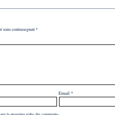
ri sono contrassegnati
*
Email
*
 per la prossima volta che commento.