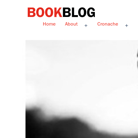
Salta
al
contenuto
Bookblog
Home
About
Cronache
Apri
Apri
menu
men