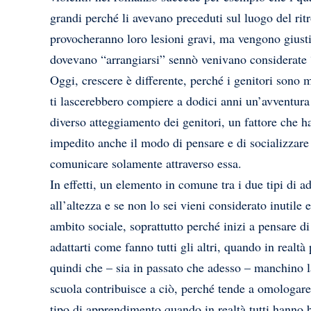
grandi perché li avevano preceduti sul luogo del ri
provocheranno loro lesioni gravi, ma vengono giustif
dovevano “arrangiarsi” sennò venivano considerat
Oggi, crescere è differente, perché i genitori sono m
ti lascerebbero compiere a dodici anni un’avventura
diverso atteggiamento dei genitori, un fattore che 
impedito anche il modo di pensare e di socializzare è
comunicare solamente attraverso essa.
In effetti, un elemento in comune tra i due tipi di 
all’altezza e se non lo sei vieni considerato inutile
ambito sociale, soprattutto perché inizi a pensare di
adattarti come fanno tutti gli altri, quando in realtà 
quindi che – sia in passato che adesso – manchino la
scuola contribuisce a ciò, perché tende a omologare t
tipo di apprendimento quando in realtà tutti hanno 