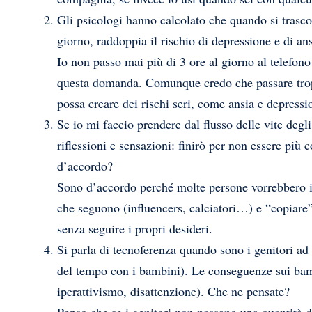
Gli psicologi hanno calcolato che quando si trasco
giorno, raddoppia il rischio di depressione e di an
Io non passo mai più di 3 ore al giorno al telefon
questa domanda. Comunque credo che passare tropp
possa creare dei rischi seri, come ansia e depressi
Se io mi faccio prendere dal flusso delle vite degli
riflessioni e sensazioni: finirò per non essere più
d’accordo?
Sono d’accordo perché molte persone vorrebbero 
che seguono (influencers, calciatori…) e “copiare” 
senza seguire i propri desideri.
Si parla di tecnoferenza quando sono i genitori ad 
del tempo con i bambini). Le conseguenze sui bam
iperattivismo, disattenzione). Che ne pensate?
Penso che se i genitori non passano una quantità d