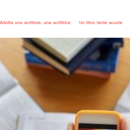
Adotta uno scrittore, una scrittrice
Un libro tante scuole
u