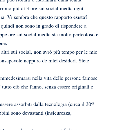
rrono più di 3 ore sui social media ogni
sia. Vi sembra che questo rapporto esista?
o quindi non sono in grado di rispondere a
e ore sui social media sia molto pericoloso e
one.
 altri sui social, non avrò più tempo per le mie
 consapevole neppure de miei desideri. Siete
immedesimarsi nella vita delle persone famose
tutto ciò che fanno, senza essere originali e
essere assorbiti dalla tecnologia (circa il 30%
bini sono devastanti (insicurezza,
i tempo adeguata con i propri figli si possono