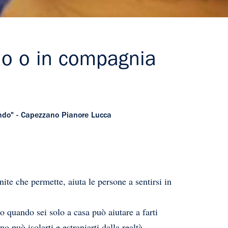
olo o in compagnia
ndo" - Capezzano Pianore Lucca
te che permette, aiuta le persone a sentirsi in
quando sei solo a casa può aiutare a farti
 può isolarti e estraniarti dalla realtà.