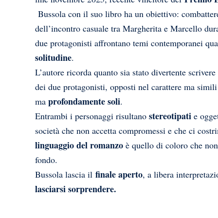
Bussola con il suo libro ha un
obiettivo:
combatter
dell’incontro casuale tra
Margherita e Marcello
dura
due protagonisti affrontano temi contemporanei qua
solitudine
.
L’autore ricorda quanto sia stato divertente scriver
dei due protagonisti, opposti nel carattere ma simili
profondamente soli
ma
.
stereotipati
Entrambi i personaggi risultano
e ogget
società che non accetta compromessi e che ci costrin
linguaggio del romanzo
è quello di coloro che no
fondo.
finale aperto
Bussola lascia il
, a libera interpreta
lasciarsi sorprendere.