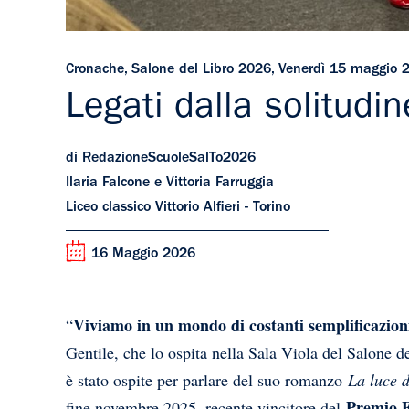
Cronache
,
Salone del Libro 2026
,
Venerdì 15 maggio 
Legati dalla solitudin
di RedazioneScuoleSalTo2026
Ilaria Falcone e Vittoria Farruggia
Liceo classico Vittorio Alfieri - Torino
16 Maggio 2026
Viviamo in un mondo di costanti semplificazion
“
Gentile, che lo ospita nella Sala Viola del Salone d
è stato ospite per parlare del suo romanzo
La luce d
Premio E
fine novembre 2025, recente vincitore del