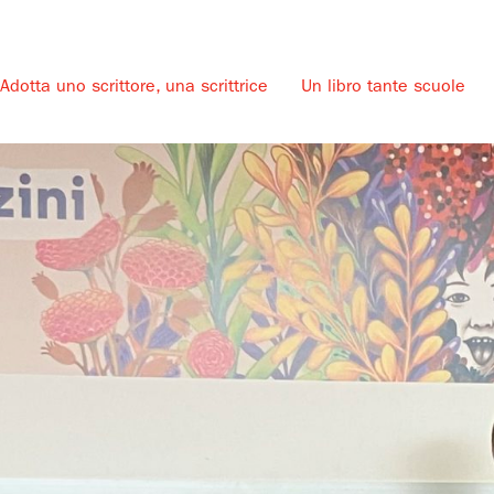
Adotta uno scrittore, una scrittrice
Un libro tante scuole
u