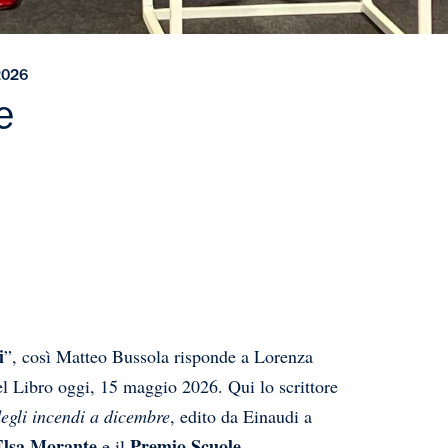
2026
e
i
”, così
Matteo Bussola
risponde a Lorenza
el Libro oggi, 15 maggio 2026. Qui lo scrittore
egli incendi a dicembre
, edito da
Einaudi
a
lsa Morante
Premio Scuole.
e il