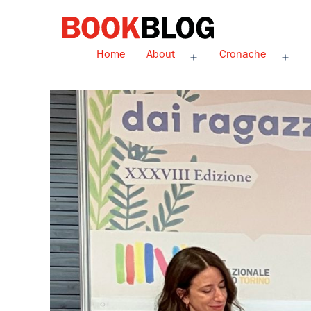
Salta
al
contenuto
Bookblog
Home
About
Cronache
Apri
Apri
menu
men