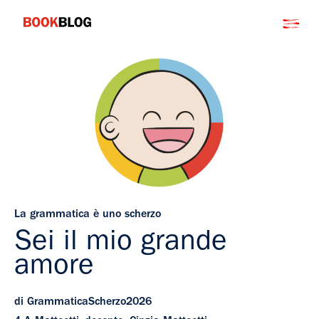
Salta
Bookblog
al
contenuto
La grammatica è uno scherzo
Sei il mio grande
amore
di GrammaticaScherzo2026