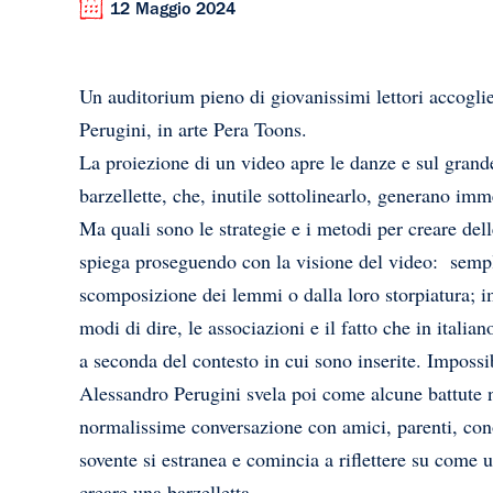
12 Maggio 2024
Un auditorium pieno di giovanissimi lettori accogli
Perugini, in arte Pera Toons.
La proiezione di un video apre le danze e sul grand
barzellette, che, inutile sottolinearlo, generano imme
Ma quali sono le strategie e i metodi per creare del
spiega proseguendo con la visione del video: sempli
scomposizione dei lemmi o dalla loro storpiatura; im
modi di dire, le associazioni e il fatto che in italia
a seconda del contesto in cui sono inserite. Impossib
Alessandro Perugini svela poi come alcune battute 
normalissime conversazione con amici, parenti, cono
sovente si estranea e comincia a riflettere su come u
creare una barzelletta.