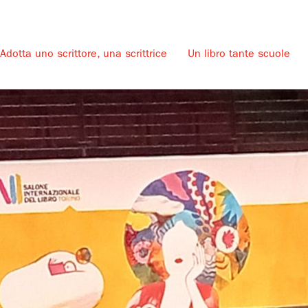
Adotta uno scrittore, una scrittrice
Un libro tante scuole
u