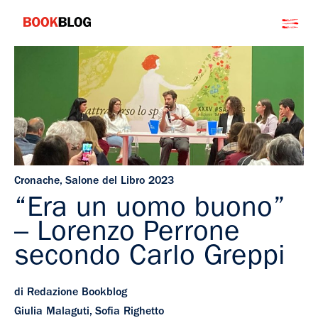
Salta
Bookblog
al
contenuto
Cronache
,
Salone del Libro 2023
“Era un uomo buono”
– Lorenzo Perrone
secondo Carlo Greppi
di Redazione Bookblog
Giulia Malaguti, Sofia Righetto