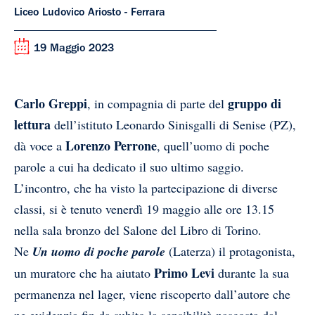
Liceo Ludovico Ariosto - Ferrara
19 Maggio 2023
Carlo Greppi
gruppo di
, in compagnia di parte del
lettura
dell’istituto Leonardo Sinisgalli di Senise (PZ),
Lorenzo Perrone
dà voce a
, quell’uomo di poche
parole a cui ha dedicato il suo ultimo saggio.
L’incontro, che ha visto la partecipazione di diverse
classi, si è tenuto venerdì 19 maggio alle ore 13.15
nella sala bronzo del Salone del Libro di Torino.
Ne
Un
uomo di poche parole
(Laterza)
il protagonista,
Primo Levi
un muratore che ha aiutato
durante la sua
permanenza nel lager, viene riscoperto dall’autore che
ne evidenzia fin da subito la sensibilità nascosta dal