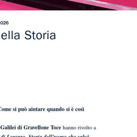
2026
ella Storia
ome si può aiutare quando si è così
. Galilei di Gravellone Toce
hanno rivolto a
 di Lorenzo. Storia dell’uomo che salvò