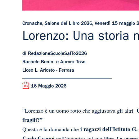
Cronache
,
Salone del Libro 2026
,
Venerdì 15 maggio 
Lorenzo: Una storia n
di RedazioneScuoleSalTo2026
Rachele Benini e Aurora Toso
Liceo L. Ariosto - Ferrara
16 Maggio 2026
C
“Lorenzo è un uomo rotto che aggiustava gli altri.
fragili?”
i ragazzi dell’Istituto G
Questa è la domanda che
Carlo Greppi
nell’incontro sul suo libro
Le scarpe