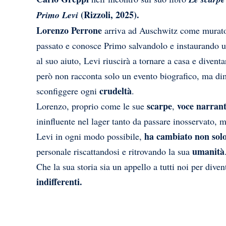
(Rizzoli, 2025).
Primo Levi
Lorenzo Perrone
arriva ad Auschwitz come murato
passato e conosce Primo salvandolo e instaurando un
al suo aiuto, Levi riuscirà a tornare a casa e divent
però non racconta solo un evento biografico, ma d
crudeltà
sconfiggere ogni
.
scarpe
voce narran
Lorenzo, proprio come le sue
,
ininfluente nel lager tanto da passare inosservato, m
ha cambiato non solo 
Levi in ogni modo possibile,
umanità
personale riscattandosi e ritrovando la sua
Che la sua storia sia un appello a tutti noi per div
indifferenti.