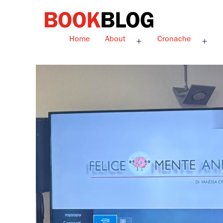
Salta
al
contenuto
Bookblog
Home
About
Cronache
Apri
Apri
menu
men