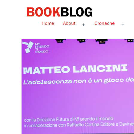
Salta
al
contenuto
Bookblog
Home
About
Cronache
Apri
Apri
menu
men