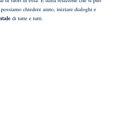
al di fuori di essa. È dalla relazione che si può
 possiamo chiedere aiuto, iniziare dialoghi e
ntale
di tutte e tutti.