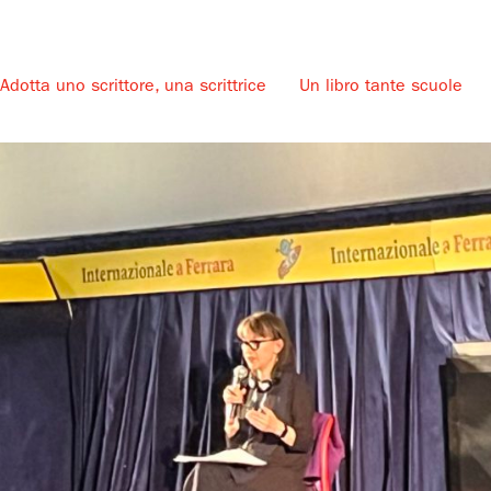
Adotta uno scrittore, una scrittrice
Un libro tante scuole
u