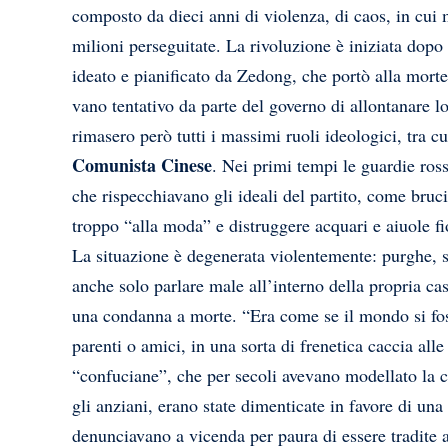
composto da dieci anni di violenza, di caos, in cui 
milioni perseguitate. La rivoluzione è iniziata dopo 
ideato e pianificato da Zedong, che portò alla morte
vano tentativo da parte del governo di allontanare lo
rimasero però tutti i massimi ruoli ideologici, tra cu
Comunista Cinese
. Nei primi tempi le guardie ros
che rispecchiavano gli ideali del partito, come brucia
troppo “alla moda” e distruggere acquari e aiuole fio
La situazione è degenerata violentemente: purghe, se
anche solo parlare male all’interno della propria cas
una condanna a morte. “Era come se il mondo si foss
parenti o amici, in una sorta di frenetica caccia all
“confuciane”, che per secoli avevano modellato la cu
gli anziani, erano state dimenticate in favore di una
denunciavano a vicenda per paura di essere tradite a