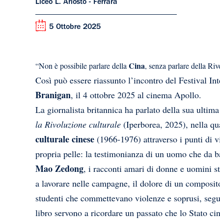
Liceo L. Ariosto - Ferrara
5 Ottobre 2025
Cina
“Non è possibile parlare della
, senza parlare della Ri
Così può essere riassunto l’incontro del Festival In
Branigan
, il 4 ottobre 2025 al cinema Apollo.
La giornalista britannica ha parlato della sua ultim
la Rivoluzione culturale
(Iperborea, 2025), nella qu
culturale
cinese
(1966-1976) attraverso i punti di v
propria pelle: la testimonianza di un uomo che da b
Mao Zedong
, i racconti amari di donne e uomini str
a lavorare nelle campagne, il dolore di un composit
studenti che commettevano violenze e soprusi, segua
libro servono a ricordare un passato che lo Stato c