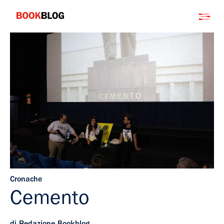
Salta
Bookblog
al
contenuto
Cronache
Cemento