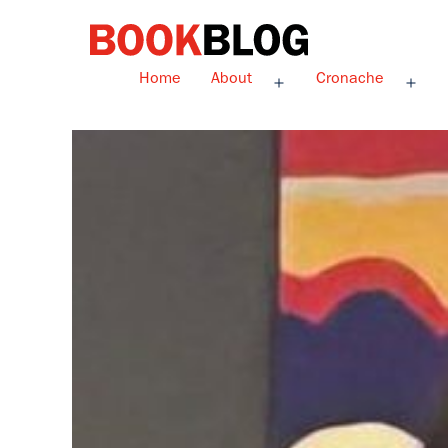
Salta
al
contenuto
Bookblog
Home
About
Cronache
Apri
Apri
menu
men