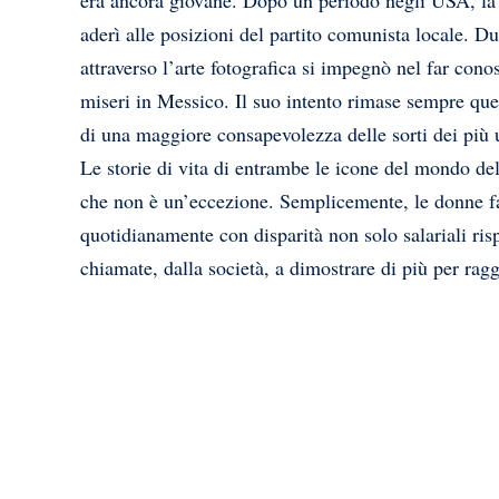
era ancora giovane. Dopo un periodo negli USA, la M
aderì alle posizioni del partito comunista locale. D
attraverso l’arte fotografica si impegnò nel far conos
miseri in Messico. Il suo intento rimase sempre quel
di una maggiore consapevolezza delle sorti dei più 
Le storie di vita di entrambe le icone del mondo d
che non è un’eccezione. Semplicemente, le donne fa
quotidianamente con disparità non solo salariali ri
chiamate, dalla società, a dimostrare di più per ragg