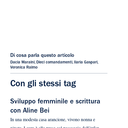
Di cosa parla questo articolo
Dacia Maraini
,
Dieci comandamenti
,
Ilaria Gaspari
,
Veronica Raimo
Con gli stessi tag
Sviluppo femminile e scrittura
con Aline Bei
In una modesta casa arancione, vivono nonna e
nipote. Laura è alle prese col passaggio dall’infan...