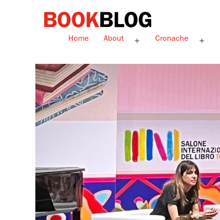
Salta
al
contenuto
Bookblog
Home
About
Cronache
Apri
Apri
menu
men