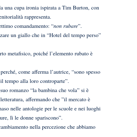
 da una cupa ironia ispirata a Tim Burton, con
enitorialità rappresenta.
l settimo comandamento: “
non rubare
”.
izzare un giallo che in “Hotel del tempo perso”
furto metafisico, poiché l’elemento rubato è
te perché, come afferma l’autrice, “sono spesso
il tempo alla loro controparte”.
 suo romanzo “la bambina che vola” si è
etteratura, affermando che ”il mercato è
so nelle antologie per le scuole e nei luoghi
ture, lì le donne spariscono”.
un cambiamento nella percezione che abbiamo