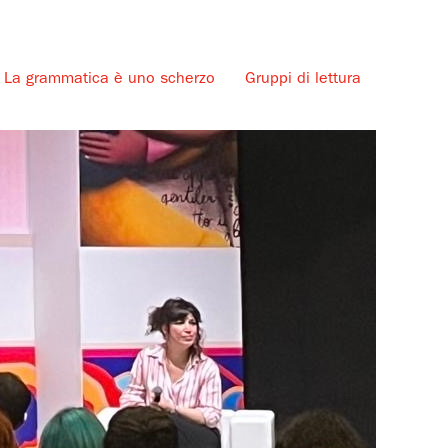
La grammatica è uno scherzo
Gruppi di lettura