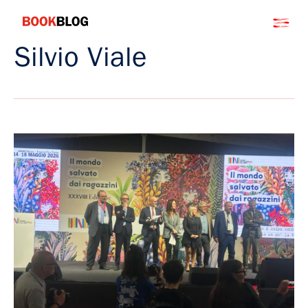
Salta
Bookblog
al
contenuto
Silvio Viale