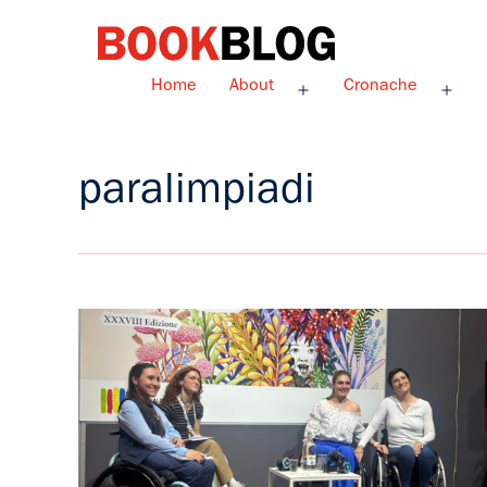
Salta
al
contenuto
Bookblog
Home
About
Cronache
Apri
Apri
menu
men
paralimpiadi