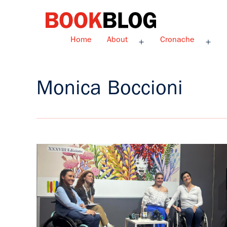
Salta
al
contenuto
Bookblog
Home
About
Cronache
Apri
Apri
menu
men
Monica Boccioni