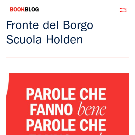
Salta
Bookblog
al
contenuto
Fronte del Borgo
Scuola Holden