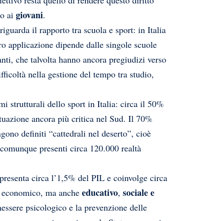
ettivo resta quello di rendere questo diritto
giovani
to ai
.
iguarda il rapporto tra scuola e sport: in Italia
oro applicazione dipende dalle singole scuole
anti, che talvolta hanno ancora pregiudizi verso
ifficoltà nella gestione del tempo tra studio,
 strutturali dello sport in Italia: circa il 50%
tuazione ancora più critica nel Sud. Il 70%
gono definiti “cattedrali nel deserto”, cioè
no comunque presenti circa 120.000 realtà
presenta circa l’1,5% del PIL e coinvolge circa
educativo
sociale e
olo economico, ma anche
,
enessere psicologico e la prevenzione delle