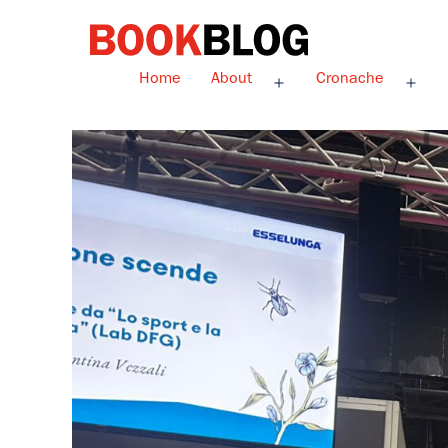
Salta
al
contenuto
Bookblog
Home
About
Cronache
Apri
Apri
menu
men