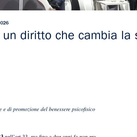
2026
 un diritto che cambia la 
e e di promozione del benessere psicofisico
23
nell’art.33, ma fino a due anni fa non era