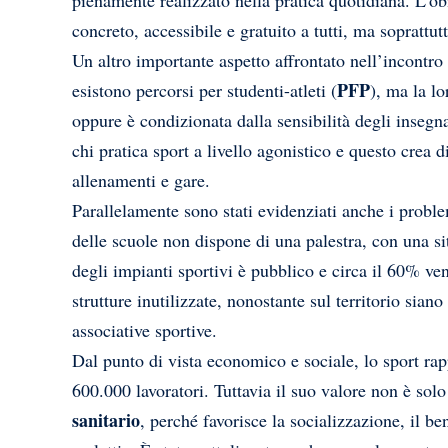
pienamente realizzato nella pratica quotidiana. L’obi
concreto, accessibile e gratuito a tutti, ma soprattut
Un altro importante aspetto affrontato nell’incontro r
PFP
esistono percorsi per studenti-atleti (
), ma la l
oppure è condizionata dalla sensibilità degli insegn
chi pratica sport a livello agonistico e questo crea d
allenamenti e gare.
Parallelamente sono stati evidenziati anche i problemi
delle scuole non dispone di una palestra, con una si
degli impianti sportivi è pubblico e circa il 60% ven
strutture inutilizzate, nonostante sul territorio sia
associative sportive.
Dal punto di vista economico e sociale, lo sport rap
600.000 lavoratori. Tuttavia il suo valore non è s
sanitario
, perché favorisce la socializzazione, il b