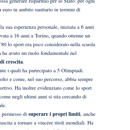
ossa generare risparmio per lo Stato: per ogni
ù euro in ambito sanitario in termini di
la sua esperienza personale, iniziata a 6 anni
ivata a 16 anni a Torino, quando ottenne un
 ’80 lo sport era poco considerato nella scuola
a ha avuto un ruolo fondamentale nel
di
crescita
.
nte i quali ha partecipato a 5 Olimpiadi.
molto e come, nel suo percorso, abbia sempre
portivo. Ha inoltre evidenziato come lo sport
 come negli ultimi anni si stia cercando di
ale.
superare i propri limiti
ia permesso di
, anche
uscita a tornare a vincere titoli mondiali. Ha