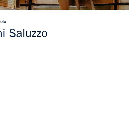
uole
ni Saluzzo