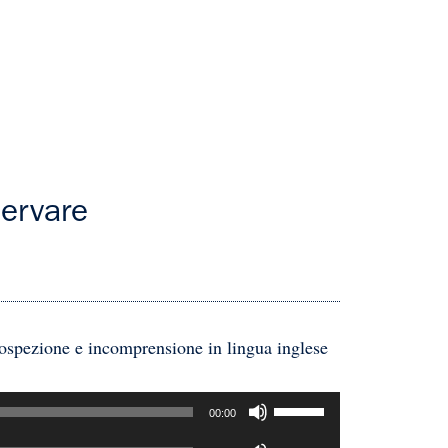
servare
rospezione e incomprensione in lingua inglese
Usa
00:00
i
Usa