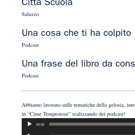
Città Scuola
Saluzzo
Una cosa che ti ha colpito
Podcast
Una frase del libro da con
Podcast
Abbiamo lavorato sulle tematiche della gelosia, int
in “Cime Tempestose” realizzando dei podcast!
Audio
00:00
Player
Audio