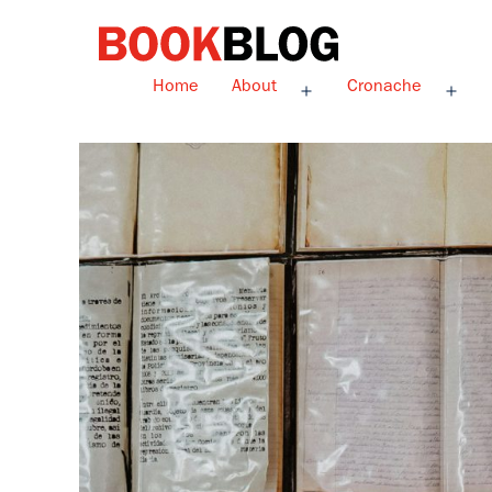
Salta
al
contenuto
Bookblog
Home
About
Cronache
Apri
Apri
menu
men