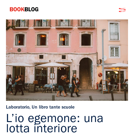
Salta
Bookblog
al
contenuto
Laboratorio
,
Un libro tante scuole
L’io egemone: una
lotta interiore