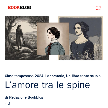
Salta
Bookblog
al
contenuto
Cime tempestose 2024
,
Laboratorio
,
Un libro tante scuole
L’amore tra le spine
di Redazione Bookblog
1 A