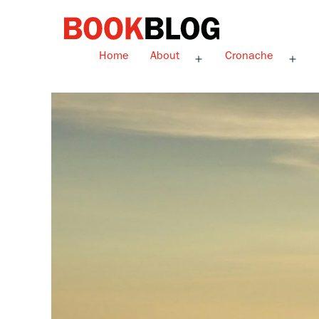
Salta
al
contenuto
Bookblog
Home
About
Cronache
Apri
Apri
menu
men