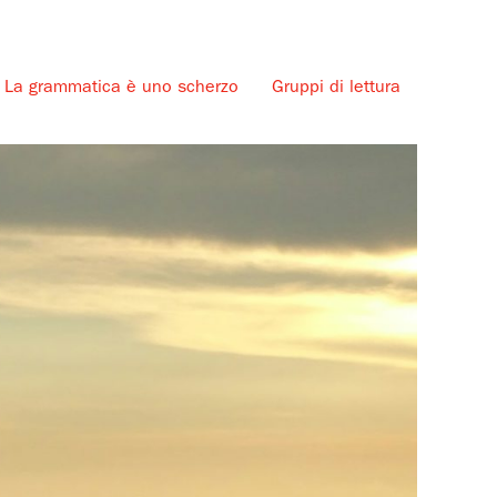
La grammatica è uno scherzo
Gruppi di lettura